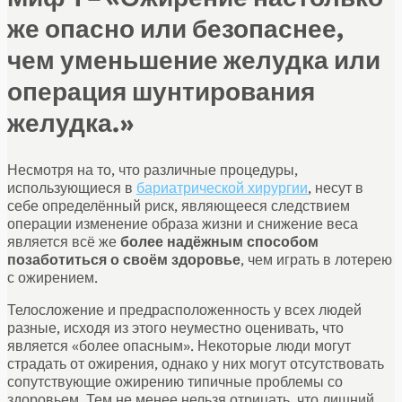
же опасно или безопаснее,
чем уменьшение желудка или
операция шунтирования
желудка.»
Несмотря на то, что различные процедуры,
использующиеся в
бариатрической хирургии
, несут в
себе определённый риск, являющееся следствием
операции изменение образа жизни и снижение веса
является всё же
более надёжным способом
позаботиться о своём здоровье
, чем играть в лотерею
с ожирением.
Телосложение и предрасположенность у всех людей
разные, исходя из этого неуместно оценивать, что
является «более опасным». Некоторые люди могут
страдать от ожирения, однако у них могут отсутствовать
сопутствующие ожирению типичные проблемы со
здоровьем. Тем не менее нельзя отрицать, что лишний