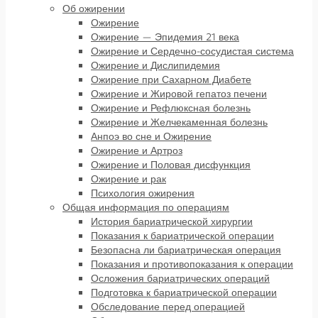
Об ожирении
Ожирение
Ожирение — Эпидемия 21 века
Ожирение и Сердечно-сосудистая система
Ожирение и Дислипидемия
Ожирение при Сахарном Диабете
Ожирение и Жировой гепатоз печени
Ожирение и Рефлюксная болезнь
Ожирение и Желчекаменная болезнь
Анпоэ во сне и Ожирение
Ожирение и Артроз
Ожирение и Половая дисфункция
Ожирение и рак
Психология ожирения
Общая информация по операциям
История бариатрической хирургии
Показания к бариатрической операции
Безопасна ли бариатрическая операция
Показания и противопоказания к операции
Осложения бариатрических операций
Подготовка к бариатрической операции
Обследование перед операцией