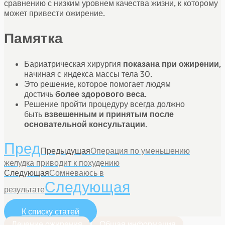
сравнению с низким уровнем качества жизни, к которому
может привести ожирение.
Памятка
Бариатрическая хирургия
показана при ожирении
,
начиная с индекса массы тела 30.
Это решение, которое помогает людям
достичь
более здорового веса
.
Решение пройти процедуру всегда должно
быть
взвешенным и принятым после
основательной консультации
.
Пред
Предыдущая
Операция по уменьшению
желудка приводит к похудению
Следующая
Сомневаюсь в
Следующая
результате
К списку статей
Лечение ожирения
Общая информация