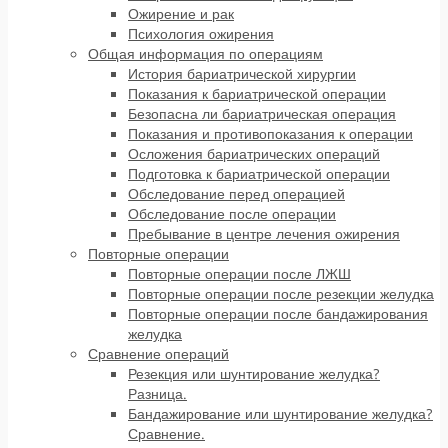
Ожирение и рак
Психология ожирения
Общая информация по операциям
История бариатрической хирургии
Показания к бариатрической операции
Безопасна ли бариатрическая операция
Показания и противопоказания к операции
Осложения бариатрических операций
Подготовка к бариатрической операции
Обследование перед операцией
Обследование после операции
Пребывание в центре лечения ожирения
Повторные операции
Повторные операции после ЛЖШ
Повторные операции после резекции желудка
Повторные операции после бандажирования
желудка
Сравнение операций
Резекция или шунтирование желудка?
Разница.
Бандажирование или шунтирование желудка?
Сравнение.