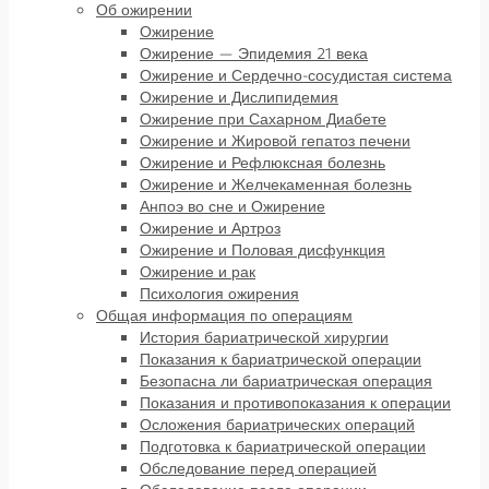
Об ожирении
Ожирение
Ожирение — Эпидемия 21 века
Ожирение и Сердечно-сосудистая система
Ожирение и Дислипидемия
Ожирение при Сахарном Диабете
Ожирение и Жировой гепатоз печени
Ожирение и Рефлюксная болезнь
Ожирение и Желчекаменная болезнь
Анпоэ во сне и Ожирение
Ожирение и Артроз
Ожирение и Половая дисфункция
Ожирение и рак
Психология ожирения
Общая информация по операциям
История бариатрической хирургии
Показания к бариатрической операции
Безопасна ли бариатрическая операция
Показания и противопоказания к операции
Осложения бариатрических операций
Подготовка к бариатрической операции
Обследование перед операцией