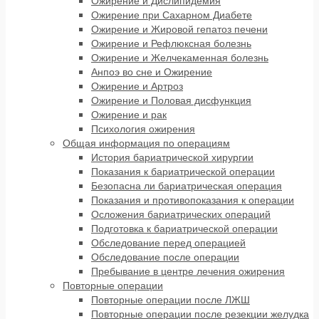
Ожирение и Дислипидемия
Ожирение при Сахарном Диабете
Ожирение и Жировой гепатоз печени
Ожирение и Рефлюксная болезнь
Ожирение и Желчекаменная болезнь
Анпоэ во сне и Ожирение
Ожирение и Артроз
Ожирение и Половая дисфункция
Ожирение и рак
Психология ожирения
Общая информация по операциям
История бариатрической хирургии
Показания к бариатрической операции
Безопасна ли бариатрическая операция
Показания и противопоказания к операции
Осложения бариатрических операций
Подготовка к бариатрической операции
Обследование перед операцией
Обследование после операции
Пребывание в центре лечения ожирения
Повторные операции
Повторные операции после ЛЖШ
Повторные операции после резекции желудка