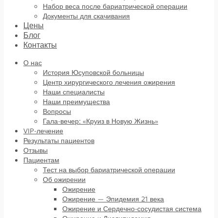
Набор веса после бариатрической операции
Документы для скачивания
Цены
Блог
Контакты
О нас
История Юсуповской больницы
Центр хирургического лечения ожирения
Наши специалисты
Наши преимущества
Вопросы
Гала-вечер: «Круиз в Новую Жизнь»
VIP-лечение
Результаты пациентов
Отзывы
Пациентам
Тест на выбор бариатрической операции
Об ожирении
Ожирение
Ожирение — Эпидемия 21 века
Ожирение и Сердечно-сосудистая система