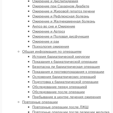
Ожирение и Дислипидемия
Ожирение при Сахарном Диабете
Ожирение и Жировой гепатоз печени
Ожирение и Рефлюксная болезнь
Ожирение и Желчекаменная болезнь
Анпоэ во сне и Ожирение
Ожирение и Артроз
Ожирение и Половая дисфункция
Ожирение и рак
Психология ожирения
Общая информация по операциям
История бариатрической хирургии
Показания к бариатрической операции
Безопасна ли бариатрическая операция
Показания и противопоказания к операции
Осложения бариатрических операций
Подготовка к бариатрической операции
Обследование перед операцией
Обследование после операции
Пребывание в центре лечения ожирения
Повторные операции
Повторные операции после ЛЖШ
Повторные операции после резекции желудка