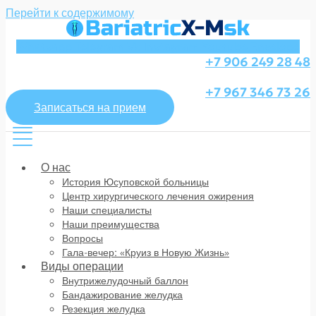
Перейти к содержимому
Whatsapp
Telegram
Vk
Instagram
Youtube
Envelope
+7 906 249 28 48
+7 967 346 73 26
Записаться на прием
О нас
История Юсуповской больницы
Центр хирургического лечения ожирения
Наши специалисты
Наши преимущества
Вопросы
Гала-вечер: «Круиз в Новую Жизнь»
Виды операции
Внутрижелудочный баллон
Бандажирование желудка
Резекция желудка