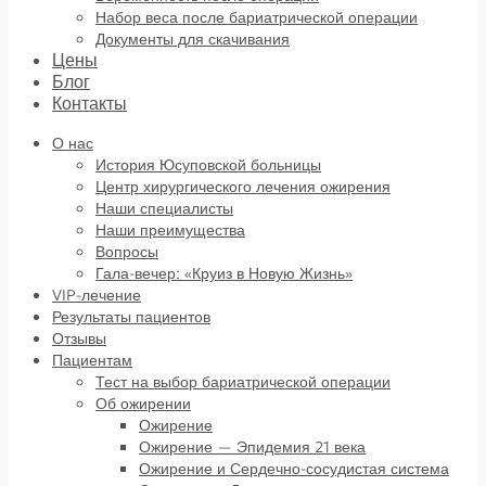
Набор веса после бариатрической операции
Документы для скачивания
Цены
Блог
Контакты
О нас
История Юсуповской больницы
Центр хирургического лечения ожирения
Наши специалисты
Наши преимущества
Вопросы
Гала-вечер: «Круиз в Новую Жизнь»
VIP-лечение
Результаты пациентов
Отзывы
Пациентам
Тест на выбор бариатрической операции
Об ожирении
Ожирение
Ожирение — Эпидемия 21 века
Ожирение и Сердечно-сосудистая система