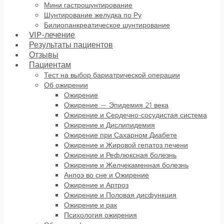
Мини гастрошунтирование
Шунтирование желудка по Ру
Билиопанкреатическое шунтирование
VIP-лечение
Результаты пациентов
Отзывы
Пациентам
Тест на выбор бариатрической операции
Об ожирении
Ожирение
Ожирение — Эпидемия 21 века
Ожирение и Сердечно-сосудистая система
Ожирение и Дислипидемия
Ожирение при Сахарном Диабете
Ожирение и Жировой гепатоз печени
Ожирение и Рефлюксная болезнь
Ожирение и Желчекаменная болезнь
Анпоэ во сне и Ожирение
Ожирение и Артроз
Ожирение и Половая дисфункция
Ожирение и рак
Психология ожирения