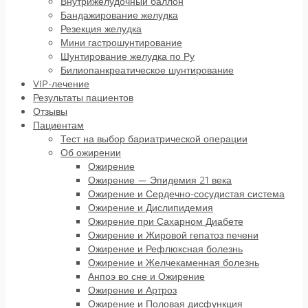
Внутрижелудочный баллон
Бандажирование желудка
Резекция желудка
Мини гастрошунтирование
Шунтирование желудка по Ру
Билиопанкреатическое шунтирование
VIP-лечение
Результаты пациентов
Отзывы
Пациентам
Тест на выбор бариатрической операции
Об ожирении
Ожирение
Ожирение — Эпидемия 21 века
Ожирение и Сердечно-сосудистая система
Ожирение и Дислипидемия
Ожирение при Сахарном Диабете
Ожирение и Жировой гепатоз печени
Ожирение и Рефлюксная болезнь
Ожирение и Желчекаменная болезнь
Анпоэ во сне и Ожирение
Ожирение и Артроз
Ожирение и Половая дисфункция