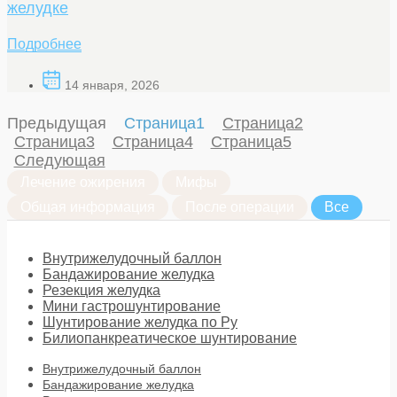
желудке
Подробнее
14 января, 2026
Предыдущая
Страница
1
Страница
2
Страница
3
Страница
4
Страница
5
Следующая
Лечение ожирения
Мифы
Общая информация
После операции
Все
Внутрижелудочный баллон
Бандажирование желудка
Резекция желудка
Мини гастрошунтирование
Шунтирование желудка по Ру
Билиопанкреатическое шунтирование
Внутрижелудочный баллон
Бандажирование желудка