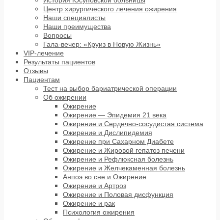
Центр хирургического лечения ожирения
Наши специалисты
Наши преимущества
Вопросы
Гала-вечер: «Круиз в Новую Жизнь»
VIP-лечение
Результаты пациентов
Отзывы
Пациентам
Тест на выбор бариатрической операции
Об ожирении
Ожирение
Ожирение — Эпидемия 21 века
Ожирение и Сердечно-сосудистая система
Ожирение и Дислипидемия
Ожирение при Сахарном Диабете
Ожирение и Жировой гепатоз печени
Ожирение и Рефлюксная болезнь
Ожирение и Желчекаменная болезнь
Анпоэ во сне и Ожирение
Ожирение и Артроз
Ожирение и Половая дисфункция
Ожирение и рак
Психология ожирения