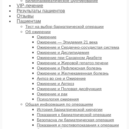
Билиопанкреатическое шунтирование
VIP-лечение
Результаты пациентов
Отзывы
Пациентам
Тест на выбор бариатрической операции
Об ожирении
Ожирение
Ожирение — Эпидемия 21 века
Ожирение и Сердечно-сосудистая система
Ожирение и Дислипидемия
Ожирение при Сахарном Диабете
Ожирение и Жировой гепатоз печени
Ожирение и Рефлюксная болезнь
Ожирение и Желчекаменная болезнь
Анпоэ во сне и Ожирение
Ожирение и Артроз
Ожирение и Половая дисфункция
Ожирение и рак
Психология ожирения
Общая информация по операциям
История бариатрической хирургии
Показания к бариатрической операции
Безопасна ли бариатрическая операция
Показания и противопоказания к операции