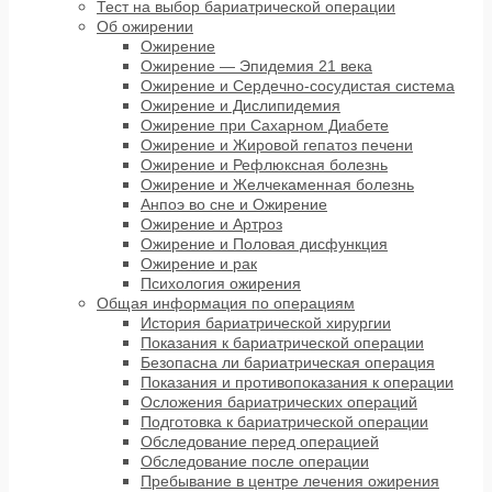
Тест на выбор бариатрической операции
Об ожирении
Ожирение
Ожирение — Эпидемия 21 века
Ожирение и Сердечно-сосудистая система
Ожирение и Дислипидемия
Ожирение при Сахарном Диабете
Ожирение и Жировой гепатоз печени
Ожирение и Рефлюксная болезнь
Ожирение и Желчекаменная болезнь
Анпоэ во сне и Ожирение
Ожирение и Артроз
Ожирение и Половая дисфункция
Ожирение и рак
Психология ожирения
Общая информация по операциям
История бариатрической хирургии
Показания к бариатрической операции
Безопасна ли бариатрическая операция
Показания и противопоказания к операции
Осложения бариатрических операций
Подготовка к бариатрической операции
Обследование перед операцией
Обследование после операции
Пребывание в центре лечения ожирения