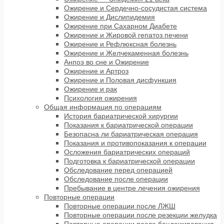
Ожирение и Сердечно-сосудистая система
Ожирение и Дислипидемия
Ожирение при Сахарном Диабете
Ожирение и Жировой гепатоз печени
Ожирение и Рефлюксная болезнь
Ожирение и Желчекаменная болезнь
Анпоэ во сне и Ожирение
Ожирение и Артроз
Ожирение и Половая дисфункция
Ожирение и рак
Психология ожирения
Общая информация по операциям
История бариатрической хирургии
Показания к бариатрической операции
Безопасна ли бариатрическая операция
Показания и противопоказания к операции
Осложения бариатрических операций
Подготовка к бариатрической операции
Обследование перед операцией
Обследование после операции
Пребывание в центре лечения ожирения
Повторные операции
Повторные операции после ЛЖШ
Повторные операции после резекции желудка
Повторные операции после бандажирования