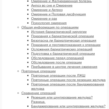
Ожирение и Желчекаменная болезнь
Анпоэ во сне и Ожирение
Ожирение и Артроз
Ожирение и Половая дисфункция
Ожирение и рак
Психология ожирения
Общая информация по операциям
История бариатрической хирургии
Показания к бариатрической операции
Безопасна ли бариатрическая операция
Показания и противопоказания к операции
Осложения бариатрических операций
Подготовка к бариатрической операции
Обследование перед операцией
Обследование после операции
Пребывание в центре лечения ожирения
Повторные операции
Повторные операции после ЛЖШ
Повторные операции после резекции желудка
Повторные операции после бандажирования
желудка
Сравнение операций
Резекция или шунтирование желудка?
Разница.
Бандажирование или шунтирование желудка?