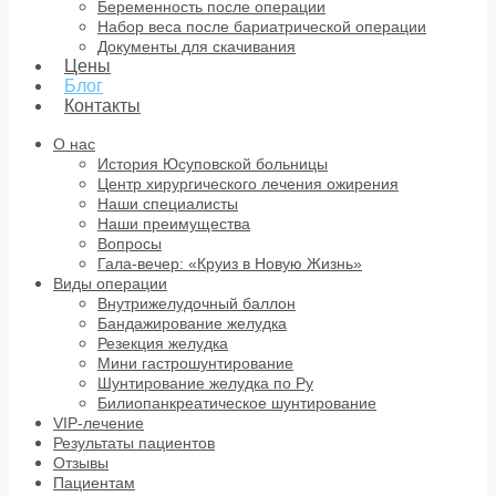
Беременность после операции
Набор веса после бариатрической операции
Документы для скачивания
Цены
Блог
Контакты
О нас
История Юсуповской больницы
Центр хирургического лечения ожирения
Наши специалисты
Наши преимущества
Вопросы
Гала-вечер: «Круиз в Новую Жизнь»
Виды операции
Внутрижелудочный баллон
Бандажирование желудка
Резекция желудка
Мини гастрошунтирование
Шунтирование желудка по Ру
Билиопанкреатическое шунтирование
VIP-лечение
Результаты пациентов
Отзывы
Пациентам