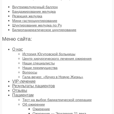
Внутрижелудочный баллон
Бандажирование желудка
Резекция желудка
Мини гастрошунтирование
Шунтирование желудка по Ру
Билиопанкреатическое шунтирование
Меню сайта:
О нас
История Юсуповской больницы
Центр хирургического лечения ожирения
Наши специалисты
Наши преимущества
Вопросы
Гала-вечер: «Круиз в Новую Жизнь»
VIP-лечение
Результаты пациентов
Отзывы
Пациентам
Тест на выбор бариатрической операции
Об ожирении
Ожирение
Ожирение — Эпидемия 21 века