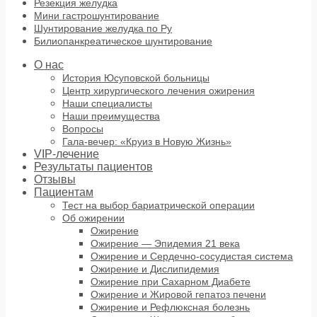
Резекция желудка
Мини гастрошунтирование
Шунтирование желудка по Ру
Билиопанкреатическое шунтирование
О нас
История Юсуповской больницы
Центр хирургического лечения ожирения
Наши специалисты
Наши преимущества
Вопросы
Гала-вечер: «Круиз в Новую Жизнь»
VIP-лечение
Результаты пациентов
Отзывы
Пациентам
Тест на выбор бариатрической операции
Об ожирении
Ожирение
Ожирение — Эпидемия 21 века
Ожирение и Сердечно-сосудистая система
Ожирение и Дислипидемия
Ожирение при Сахарном Диабете
Ожирение и Жировой гепатоз печени
Ожирение и Рефлюксная болезнь