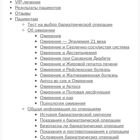
VIP-лечение
Результаты пациентов
Отзывы
Пациентам
Тест на выбор бариатрической операции
Об ожирении
Ожирение
Ожирение — Эпидемия 21 века
Ожирение и Сердечно-сосудистая система
Ожирение и Дислипидемия
Ожирение при Сахарном Диабете
Ожирение и Жировой гепатоз печени
Ожирение и Рефлюксная болезнь
Ожирение и Желчекаменная болезнь
Анпоэ во сне и Ожирение
Ожирение и Артроз
Ожирение и Половая дисфункция
Ожирение и рак
Психология ожирения
Общая информация по операциям
История бариатрической хирургии
Показания к бариатрической операции
Безопасна ли бариатрическая операция
Показания и противопоказания к операции
Осложения бариатрических операций