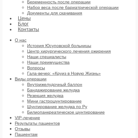
Беременность после операции
Набор веса после бариатрической операции
Документы для скачивания
Цены
Блог
Контакты
О нас
История Юсуповской больницы
Центр хирургического лечения ожирения
Наши специалисты
Наши преимущества
Вопросы
Гала-вечер: «Круиз в Новую Жизнь»
Виды операции
Внутрижелудочный баллон
Бандажирование желудка
Резекция желудка
Мини гастрошунтирование
Шунтирование желудка по Ру
Билиопанкреатическое шунтирование
VIP-лечение
Результаты пациентов
Отзывы
Пациентам