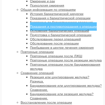
Ожирение и рак
Психология ожирения
Общая информация по операциям
История бариатрической хирургии
Показания к бариатрической операции
Безопасна ли бариатрическая операция
Показания и противопоказания к операции
Осложения бариатрических операций
Подготовка к бариатрической операции
Обследование перед операцией
Обследование после операции
Пребывание в центре лечения ожирения
Повторные операции
Повторные операции после ЛЖШ
Повторные операции после резекции желудка
Повторные операции после бандажирования
желудка
Сравнение операций
Резекция или шунтирование желудка?
Разница.
Бандажирование или шунтирование желудка?
Сравнение.
Бандажирование или резекция желудка?
Сравнение.
Восстановление после операции