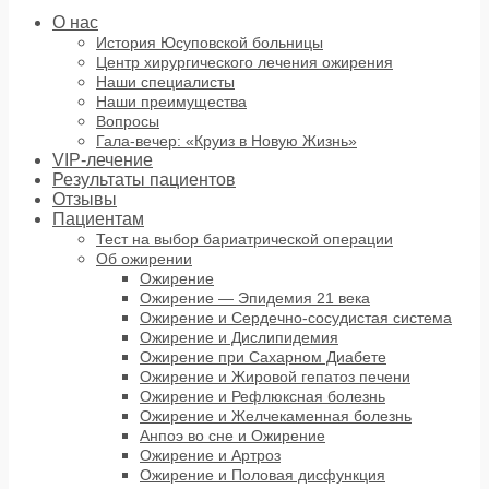
О нас
История Юсуповской больницы
Центр хирургического лечения ожирения
Наши специалисты
Наши преимущества
Вопросы
Гала-вечер: «Круиз в Новую Жизнь»
VIP-лечение
Результаты пациентов
Отзывы
Пациентам
Тест на выбор бариатрической операции
Об ожирении
Ожирение
Ожирение — Эпидемия 21 века
Ожирение и Сердечно-сосудистая система
Ожирение и Дислипидемия
Ожирение при Сахарном Диабете
Ожирение и Жировой гепатоз печени
Ожирение и Рефлюксная болезнь
Ожирение и Желчекаменная болезнь
Анпоэ во сне и Ожирение
Ожирение и Артроз
Ожирение и Половая дисфункция