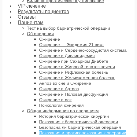
Билиопанкреатическое шунтирование
VIP-лечение
Результаты пациентов
Отзывы
Пациентам
Тест на выбор бариатрической операции
Об ожирении
Ожирение
Ожирение — Эпидемия 21 века
Ожирение и Сердечно-сосудистая система
Ожирение и Дислипидемия
Ожирение при Сахарном Диабете
Ожирение и Жировой гепатоз печени
Ожирение и Рефлюксная болезнь
Ожирение и Желчекаменная болезнь
Анпоэ во сне и Ожирение
Ожирение и Артроз
Ожирение и Половая дисфункция
Ожирение и рак
Психология ожирения
Общая информация по операциям
История бариатрической хирургии
Показания к бариатрической операции
Безопасна ли бариатрическая операция
Показания и противопоказания к операции