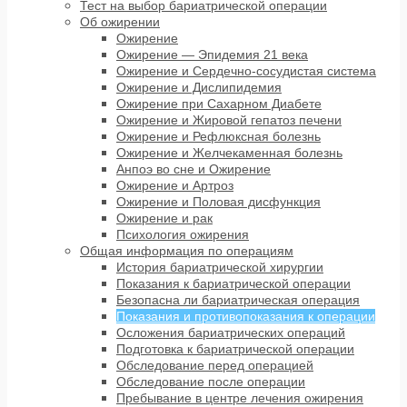
Тест на выбор бариатрической операции
Об ожирении
Ожирение
Ожирение — Эпидемия 21 века
Ожирение и Сердечно-сосудистая система
Ожирение и Дислипидемия
Ожирение при Сахарном Диабете
Ожирение и Жировой гепатоз печени
Ожирение и Рефлюксная болезнь
Ожирение и Желчекаменная болезнь
Анпоэ во сне и Ожирение
Ожирение и Артроз
Ожирение и Половая дисфункция
Ожирение и рак
Психология ожирения
Общая информация по операциям
История бариатрической хирургии
Показания к бариатрической операции
Безопасна ли бариатрическая операция
Показания и противопоказания к операции
Осложения бариатрических операций
Подготовка к бариатрической операции
Обследование перед операцией
Обследование после операции
Пребывание в центре лечения ожирения